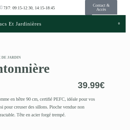
Contact &
7J/7: 09:15-12:30, 14:15-18:45
Accès
acs Et Jardinières
0
 DE JARDIN
ntonnière
39.99
€
me en hêtre 90 cm, certifié PEFC, idéale pour vos
si pour creuser des sillons. Pioche vendue non
ctable. Tête en acier forgé trempé.