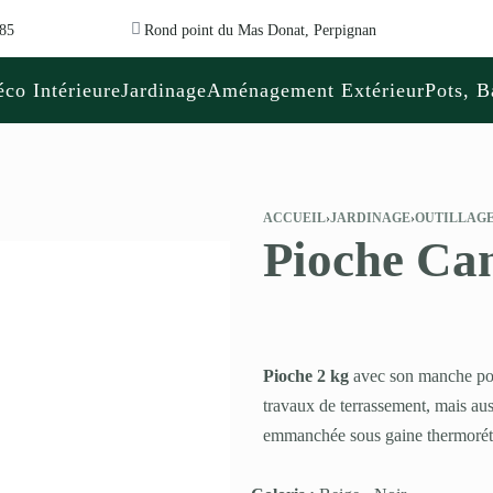
 85
Rond point du Mas Donat, Perpignan
co Intérieure
Jardinage
Aménagement Extérieur
Pots, B
ACCUEIL
›
JARDINAGE
›
OUTILLAGE
Pioche Ca
Pioche 2 kg
avec son manche pom
travaux de terrassement, mais aus
emmanchée sous gaine thermorétra