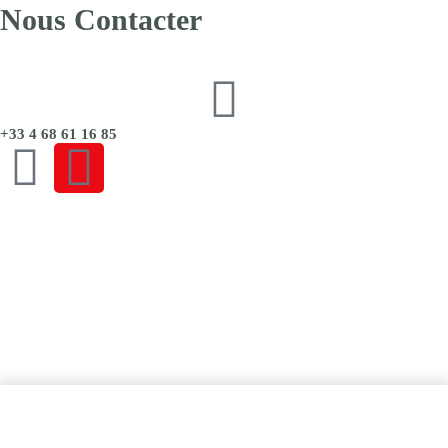
Nous Contacter
+33 4 68 61 16 85
CGU
|
CGV
|
Mentions Légales
|
Politique de Confidentialité
Ajouter au panier