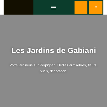
0
Les Jardins de Gabiani
Votre jardinerie sur Perpignan. Dédiés aux arbres, fleurs,
outils, décoration.