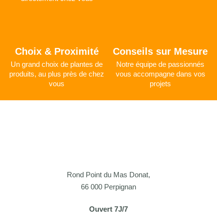
Choix & Proximité
Conseils sur Mesure
Un grand choix de plantes de
Notre équipe de passionnés
produits, au plus près de chez
vous accompagne dans vos
vous
projets
Rond Point du Mas Donat,
66 000 Perpignan
Ouvert 7J/7