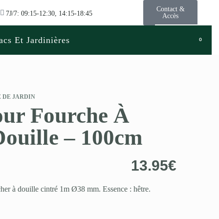
Contact &
7J/7: 09:15-12:30, 14:15-18:45
Accès
acs Et Jardinières
0
 DE JARDIN
ur Fourche À
ouille – 100cm
13.95
€
r à douille cintré 1m Ø38 mm. Essence : hêtre.