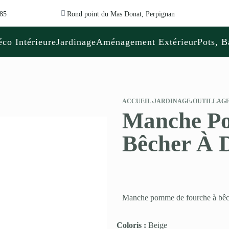
 85
Rond point du Mas Donat, Perpignan
co Intérieure
Jardinage
Aménagement Extérieur
Pots, B
ACCUEIL
›
JARDINAGE
›
OUTILLAGE
Manche Po
Bêcher À D
Manche pomme de fourche à bêche
Coloris :
Beige