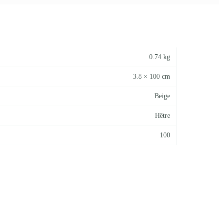
0.74 kg
3.8 × 100 cm
Beige
Hêtre
100