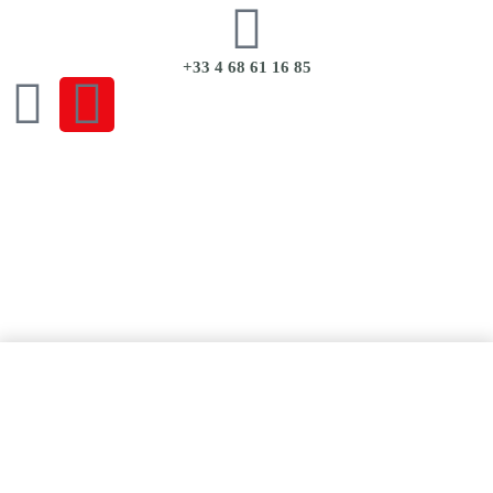
+33 4 68 61 16 85
CGU
|
CGV
|
Mentions Légales
|
Politique de Confidentialité
Ajouter au panier