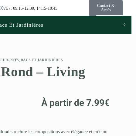
Contact &
7J/7: 09:15-12:30, 14:15-18:45
Accès
acs Et Jardinières
0
IEUR
›
POTS, BACS ET JARDINIÈRES
 Rond – Living
À partir de
7.99
€
rofond structure les compositions avec élégance et crée un