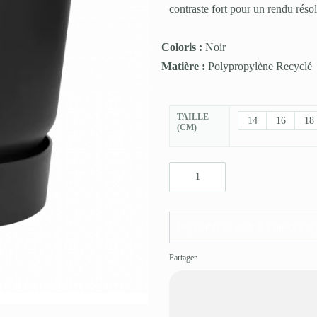
contraste fort pour un rendu rés
Coloris :
Noir
Matière :
Polypropylène Recyclé
TAILLE
14
16
18
(CM)
Disponible en click & Collect à la 
Partager