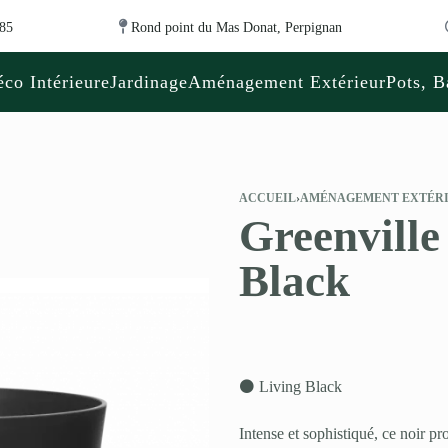
 85
Rond point du Mas Donat, Perpignan
co Intérieure
Jardinage
Aménagement Extérieur
Pots, B
ACCUEIL
›
AMÉNAGEMENT EXTÉR
Greenville
Black
⚫ Living Black
Intense et sophistiqué, ce noir p