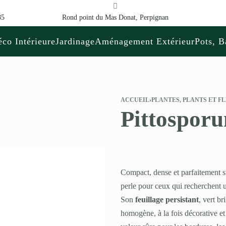
85
Rond point du Mas Donat, Perpignan
co Intérieure
Jardinage
Aménagement Extérieur
Pots, B
ACCUEIL
›
PLANTES, PLANTS ET F
Pittospor
Compact, dense et parfaitement s
perle pour ceux qui recherchent
Son
feuillage persistant
, vert b
homogène, à la fois décorative et 