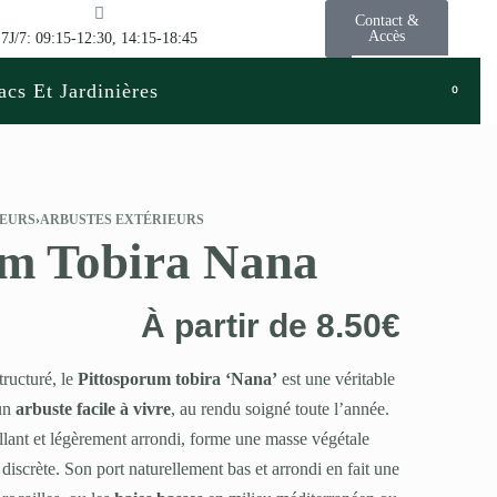
Contact &
Accès
7J/7: 09:15-12:30, 14:15-18:45
acs Et Jardinières
0
LEURS
›
ARBUSTES EXTÉRIEURS
um Tobira Nana
À partir de
8.50
€
tructuré, le
Pittosporum tobira ‘Nana’
est une véritable
 un
arbuste facile à vivre
, au rendu soigné toute l’année.
rillant et légèrement arrondi, forme une masse végétale
discrète. Son port naturellement bas et arrondi en fait une