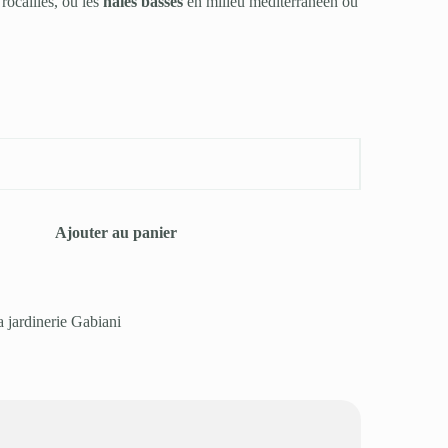
 rocailles, ou les
haies basses
en milieu méditerranéen ou
Ajouter au panier
a jardinerie Gabiani