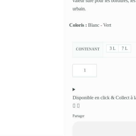
valeur sûre pour les bordures, les
urbain.
Coloris :
Blanc
-
Vert
3 L
7 L
CONTENANT
Disponible en click & Collect à l
Partager