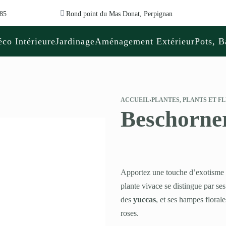
 85
Rond point du Mas Donat, Perpignan
co Intérieure
Jardinage
Aménagement Extérieur
Pots, B
ACCUEIL
›
PLANTES, PLANTS ET F
Beschorner
Apportez une touche d’exotisme à
plante vivace se distingue par ses
des
yuccas
, et ses hampes floral
roses.