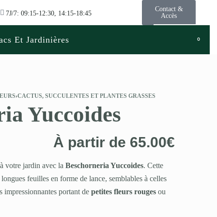
Contact &
7J/7: 09:15-12:30, 14:15-18:45
Accès
acs Et Jardinières
0
LEURS
›
CACTUS, SUCCULENTES ET PLANTES GRASSES
ia Yuccoides
À partir de
65.00
€
 votre jardin avec la
Beschorneria Yuccoides
. Cette
 longues feuilles en forme de lance, semblables à celles
es impressionnantes portant de
petites fleurs rouges
ou