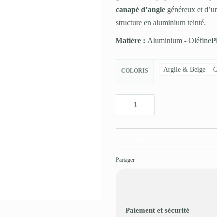
canapé d’angle
généreux et d’un
structure en aluminium teinté.
Matière :
Aluminium
-
Oléfine
P
Argile & Beige
G
COLORIS
Disponible en click & Collect à la 
Partager
Paiement et sécurité