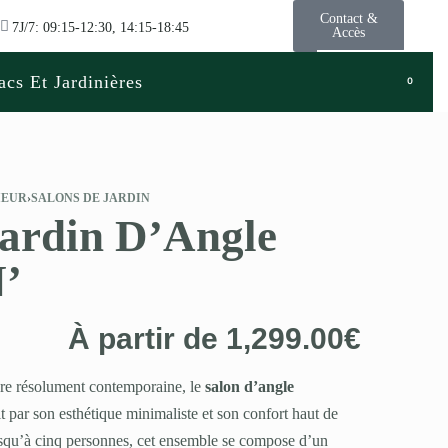
Contact &
7J/7: 09:15-12:30, 14:15-18:45
Accès
acs Et Jardinières
0
IEUR
›
SALONS DE JARDIN
Jardin D’Angle
’
À partir de
1,299.00
€
lure résolument contemporaine, le
salon d’angle
t par son esthétique minimaliste et son confort haut de
squ’à cinq personnes, cet ensemble se compose d’un