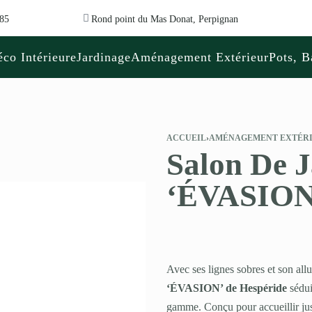
 85
Rond point du Mas Donat, Perpignan
co Intérieure
Jardinage
Aménagement Extérieur
Pots, B
ACCUEIL
›
AMÉNAGEMENT EXTÉR
Salon De 
‘ÉVASION
Avec ses lignes sobres et son al
‘ÉVASION’ de Hespéride
sédui
gamme. Conçu pour accueillir ju