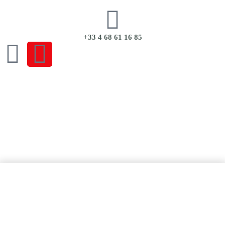
+33 4 68 61 16 85
CGU
|
CGV
|
Mentions Légales
|
Politique de Confidentialité
Ajouter au panier