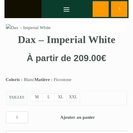
0
Dax – Imperial White
À partir de
209.00
€
Coloris :
Blanc
Matière :
Ficostone
M
L
XL
XXL
TAILLES
Ajouter au panier