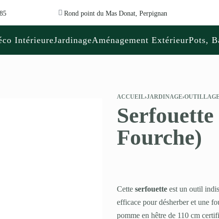
 85
Rond point du Mas Donat, Perpignan
co Intérieure
Jardinage
Aménagement Extérieur
Pots, B
ACCUEIL
›
JARDINAGE
›
OUTILLAGE
Serfouette
Fourche)
Cette
serfouette
est un outil ind
efficace pour désherber et une fo
pomme en hêtre de 110 cm certifi