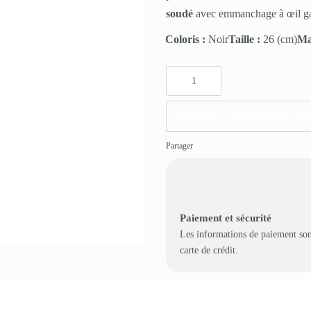
soudé
avec emmanchage à œil gara
Coloris :
Noir
Taille :
26
(cm)
Ma
Disponible en click & Collect à la 
Partager
Paiement et sécurité
Les informations de paiement son
carte de crédit.