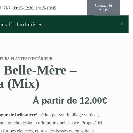
Contact &
7J/7: 09:15-12:30, 14:15-18:45
Accès
acs Et Jardinières
0
LEURS
›
PLANTES D'INTÉRIEUR
 Belle-Mère –
a (Mix)
À partir de
12.00
€
ngue de belle-mère’
, séduit par son feuillage vertical,
 une touche design à n’importe quel espace. Proposé ici
en formes élancées, en rosettes basses ou en spirales