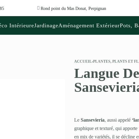
 85
Rond point du Mas Donat, Perpignan
co Intérieure
Jardinage
Aménagement Extérieur
Pots, B
ACCUEIL
›
PLANTES, PLANTS ET F
Langue De
Sansevieri
Le
Sansevieria
, aussi appelé
‘la
graphique et texturé, qui apporte
en mix de variétés, il se décline 