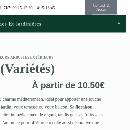
Contact &
7J/7: 09:15-12:30, 14:15-18:45
Accès
acs Et Jardinières
0
LEURS
›
ARBUSTES EXTÉRIEURS
(Variétés)
À partir de
10.50
€
au charme méditerranéen, idéal pour apporter une touche
e jardin, votre terrasse ou votre balcon. Sa
floraison
ttire immédiatement le regard, tandis que ses fruits – les
 l’automne pour offrir une récolte aussi décorative que