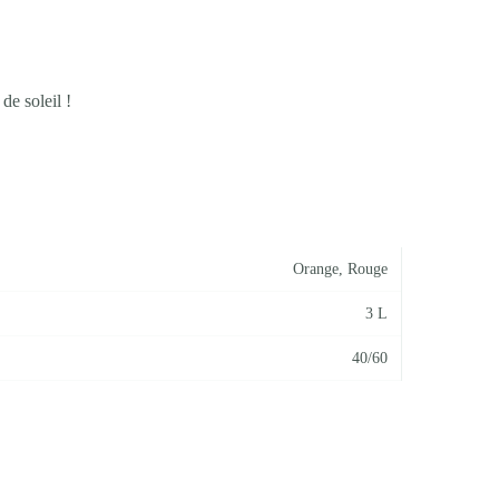
de soleil !
Orange
,
Rouge
3 L
40/60