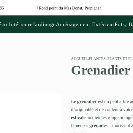
 85
Rond point du Mas Donat, Perpignan
co Intérieure
Jardinage
Aménagement Extérieur
Pots, B
ACCUEIL
›
PLANTES, PLANTS ET F
Grenadier 
Le
grenadier
est un petit arbre 
d’originalité et de couleur à votr
estivale
aux teintes rouge orangé a
fameuses
grenades
– mûrissent à