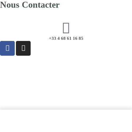
Nous Contacter
+33 4 68 61 16 85
CGU
|
CGV
|
Mentions Légales
|
Politique de Confidentialité
Ajouter au panier