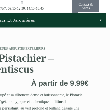
Contact &
Accès
7J/7: 09:15-12:30, 14:15-18:45
acs Et Jardinières
0
LEURS
›
ARBUSTES EXTÉRIEURS
Pistachier –
entiscus
À partir de
9.99
€
pé et sa silhouette dense et buissonnante, le
Pistacia
végétation typique et authentique du
littoral
e persistant
, au vert profond et brillant, dégage une