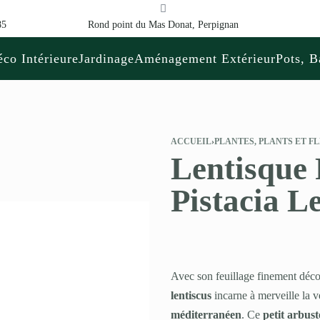
85
Rond point du Mas Donat, Perpignan
co Intérieure
Jardinage
Aménagement Extérieur
Pots, B
ACCUEIL
›
PLANTES, PLANTS ET F
Lentisque 
Pistacia L
Avec son feuillage finement décou
lentiscus
incarne à merveille la 
méditerranéen
. Ce
petit arbust