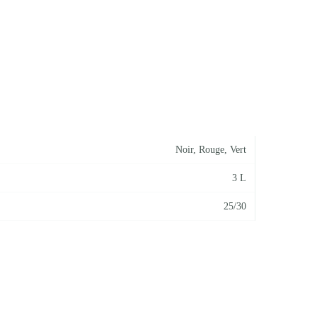
Noir
,
Rouge
,
Vert
3 L
25/30