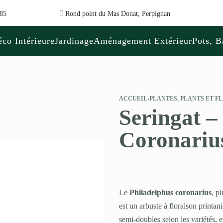
 85
Rond point du Mas Donat, Perpignan
co Intérieure
Jardinage
Aménagement Extérieur
Pots, B
ACCUEIL
›
PLANTES, PLANTS ET F
Seringat –
Coronariu
Le
Philadelphus coronarius
, p
est un arbuste à floraison printan
semi-doubles selon les variétés,