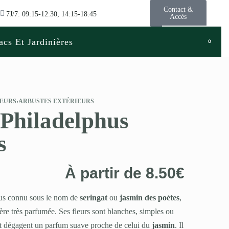
Contact &
7J/7: 09:15-12:30, 14:15-18:45
Accès
acs Et Jardinières
0
LEURS
›
ARBUSTES EXTÉRIEURS
 Philadelphus
s
À partir de
8.50
€
lus connu sous le nom de
seringat
ou
jasmin des poètes
,
ière très parfumée. Ses fleurs sont blanches, simples ou
 et dégagent un parfum suave proche de celui du
jasmin
. Il