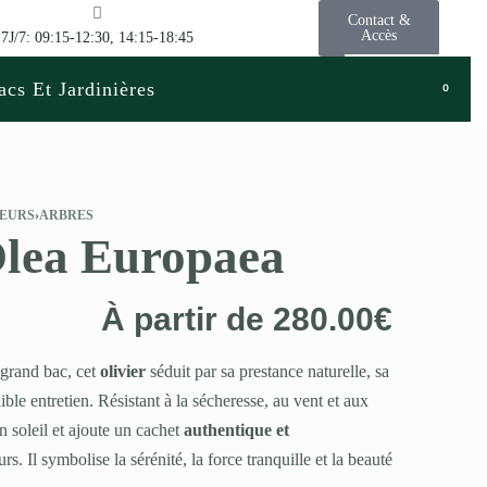
Contact &
Accès
7J/7: 09:15-12:30, 14:15-18:45
acs Et Jardinières
0
LEURS
›
ARBRES
Olea Europaea
À partir de
280.00
€
 grand bac, cet
olivier
séduit par sa prestance naturelle, sa
ible entretien. Résistant à la sécheresse, au vent et aux
in soleil et ajoute un cachet
authentique et
urs. Il symbolise la sérénité, la force tranquille et la beauté