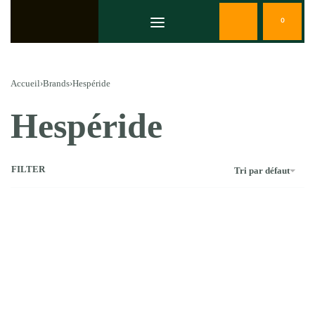
0
Accueil
›
Brands
›
Hespéride
Hespéride
FILTER
Tri par défaut