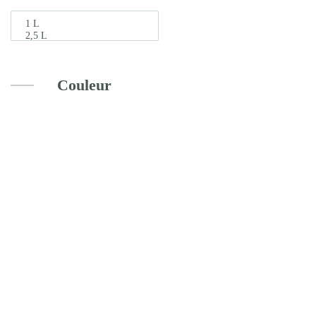
Couleur
Marché aux Fleurs
Hibiscus des Marais –
Hibiscus Moscheutos
19.99
€