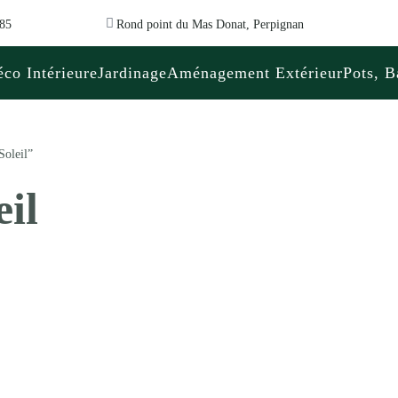
 85
Rond point du Mas Donat, Perpignan
co Intérieure
Jardinage
Aménagement Extérieur
Pots, B
Soleil”
eil