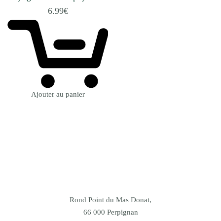
(Art.)
6.99
€
Ajouter au panier
Rond Point du Mas Donat,
66 000 Perpignan